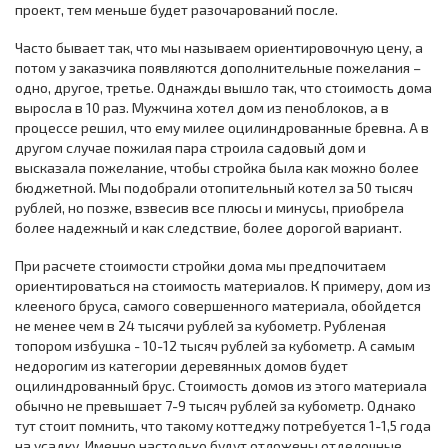
проект, тем меньше будет разочарований после.
Часто бывает так, что мы называем ориентировочную цену, а
потом у заказчика появляются дополнительные пожелания –
одно, другое, третье. Однажды вышло так, что стоимость дома
выросла в 10 раз. Мужчина хотел дом из пеноблоков, а в
процессе решил, что ему милее оцилиндрованные бревна. А в
другом случае пожилая пара строила садовый дом и
высказала пожелание, чтобы стройка была как можно более
бюджетной. Мы подобрали отопительный котел за 50 тысяч
рублей, но позже, взвесив все плюсы и минусы, приобрела
более надежный и как следствие, более дорогой вариант.
При расчете стоимости стройки дома мы предпочитаем
ориентироваться на стоимость материалов. К примеру, дом из
клееного бруса, самого совершенного материала, обойдется
не менее чем в 24 тысячи рублей за кубометр. Рубленая
топором избушка - 10-12 тысяч рублей за кубометр. А самым
недорогим из категории деревянных домов будет
оцилиндрованный брус. Стоимость домов из этого материала
обычно не превышает 7-9 тысяч рублей за кубометр. Однако
тут стоит помнить, что такому коттеджу потребуется 1-1,5 года
на усадку. Именно настолько будут отложены отделочные