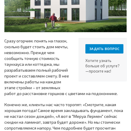
Сразу огорчим: понять на глазок,
сколько будет стоить дом мечты,
ЗАДАТЬ ВОПРОС
невозможно. Прежде чем
сообщить точную стоимость
Хотите узнать
таунхауса или коттеджа, мы
больше об услуге?
разрабатываем полный рабочий
—просите нас!
проект и составляем смету. В нее
включены работы на каждом
этапе стройки – от земляных
работ до расстановке горшков с цветами на подоконнике.
Конечно же, клиенты нас часто торопят: «Смотрите, какая
хорошая погода! Самое время закладывать фундамент, пока
не настал сезон дождей», «А вот в "Меруа Лермен" сейчас
скидки на ламинат, завтра будет дороже». Но мы стоически
сопротивляемся напору. Чем подробнее будет просчитан